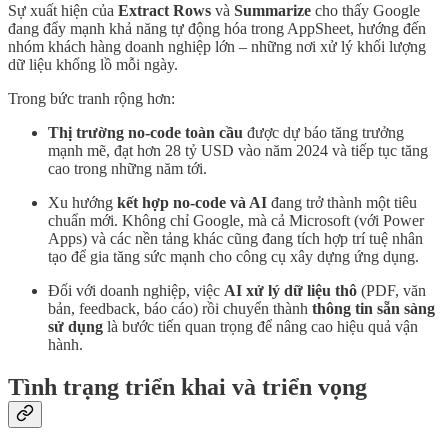
Sự xuất hiện của
Extract Rows
và
Summarize
cho thấy Google
đang đẩy mạnh khả năng tự động hóa trong AppSheet, hướng đến
nhóm khách hàng doanh nghiệp lớn – những nơi xử lý khối lượng
dữ liệu khổng lồ mỗi ngày.
Trong bức tranh rộng hơn:
Thị trường no-code toàn cầu
được dự báo tăng trưởng
mạnh mẽ, đạt hơn 28 tỷ USD vào năm 2024 và tiếp tục tăng
cao trong những năm tới.
Xu hướng
kết hợp no-code và AI
đang trở thành một tiêu
chuẩn mới. Không chỉ Google, mà cả Microsoft (với Power
Apps) và các nền tảng khác cũng đang tích hợp trí tuệ nhân
tạo để gia tăng sức mạnh cho công cụ xây dựng ứng dụng.
Đối với doanh nghiệp, việc
AI xử lý dữ liệu thô
(PDF, văn
bản, feedback, báo cáo) rồi chuyển thành
thông tin sẵn sàng
sử dụng
là bước tiến quan trọng để nâng cao hiệu quả vận
hành.
Tình trạng triển khai và triển vọng