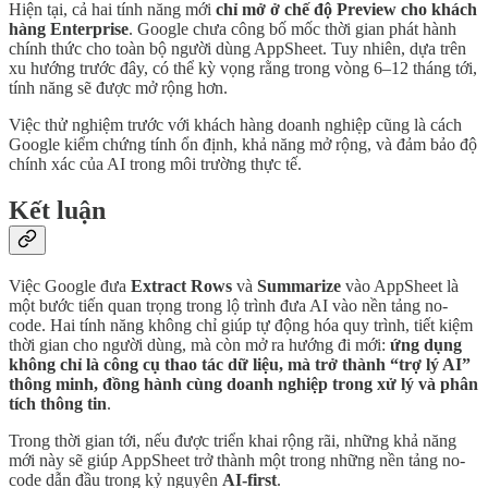
Hiện tại, cả hai tính năng mới
chỉ mở ở chế độ Preview cho khách
hàng Enterprise
. Google chưa công bố mốc thời gian phát hành
chính thức cho toàn bộ người dùng AppSheet. Tuy nhiên, dựa trên
xu hướng trước đây, có thể kỳ vọng rằng trong vòng 6–12 tháng tới,
tính năng sẽ được mở rộng hơn.
Việc thử nghiệm trước với khách hàng doanh nghiệp cũng là cách
Google kiểm chứng tính ổn định, khả năng mở rộng, và đảm bảo độ
chính xác của AI trong môi trường thực tế.
Kết luận
Việc Google đưa
Extract Rows
và
Summarize
vào AppSheet là
một bước tiến quan trọng trong lộ trình đưa AI vào nền tảng no-
code. Hai tính năng không chỉ giúp tự động hóa quy trình, tiết kiệm
thời gian cho người dùng, mà còn mở ra hướng đi mới:
ứng dụng
không chỉ là công cụ thao tác dữ liệu, mà trở thành “trợ lý AI”
thông minh, đồng hành cùng doanh nghiệp trong xử lý và phân
tích thông tin
.
Trong thời gian tới, nếu được triển khai rộng rãi, những khả năng
mới này sẽ giúp AppSheet trở thành một trong những nền tảng no-
code dẫn đầu trong kỷ nguyên
AI-first
.