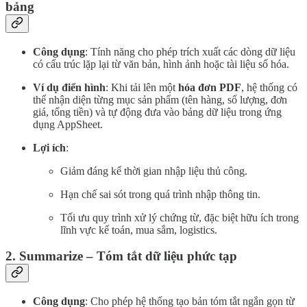
bảng
Công dụng
: Tính năng cho phép trích xuất các dòng dữ liệu
có cấu trúc lặp lại từ văn bản, hình ảnh hoặc tài liệu số hóa.
Ví dụ điển hình
: Khi tải lên một
hóa đơn PDF
, hệ thống có
thể nhận diện từng mục sản phẩm (tên hàng, số lượng, đơn
giá, tổng tiền) và tự động đưa vào bảng dữ liệu trong ứng
dụng AppSheet.
Lợi ích
:
Giảm đáng kể thời gian nhập liệu thủ công.
Hạn chế sai sót trong quá trình nhập thông tin.
Tối ưu quy trình xử lý chứng từ, đặc biệt hữu ích trong
lĩnh vực kế toán, mua sắm, logistics.
2. Summarize – Tóm tắt dữ liệu phức tạp
Công dụng
: Cho phép hệ thống tạo bản tóm tắt ngắn gọn từ