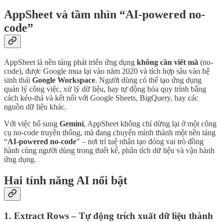
AppSheet và tầm nhìn “AI-powered no-
code”
AppSheet là nền tảng phát triển ứng dụng
không cần viết mã
(no-
code), được Google mua lại vào năm 2020 và tích hợp sâu vào hệ
sinh thái
Google Workspace
. Người dùng có thể tạo ứng dụng
quản lý công việc, xử lý dữ liệu, hay tự động hóa quy trình bằng
cách kéo-thả và kết nối với Google Sheets, BigQuery, hay các
nguồn dữ liệu khác.
Với việc bổ sung
Gemini
, AppSheet không chỉ dừng lại ở một công
cụ no-code truyền thống, mà đang chuyển mình thành một nền tảng
“
AI-powered no-code
” – nơi trí tuệ nhân tạo đóng vai trò đồng
hành cùng người dùng trong thiết kế, phân tích dữ liệu và vận hành
ứng dụng.
Hai tính năng AI nổi bật
1. Extract Rows – Tự động trích xuất dữ liệu thành