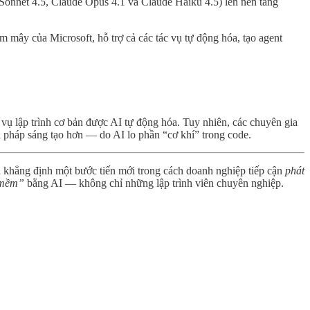
Sonnet 4.5, Claude Opus 4.1 và Claude Haiku 4.5) lên nền tảng
m mây của Microsoft, hỗ trợ cả các tác vụ tự động hóa, tạo agent
ác vụ lập trình cơ bản được AI tự động hóa. Tuy nhiên, các chuyên gia
ải pháp sáng tạo hơn — do AI lo phần “cơ khí” trong code.
n khẳng định một bước tiến mới trong cách doanh nghiệp tiếp cận
phát
n mềm”
bằng AI — không chỉ những lập trình viên chuyên nghiệp.