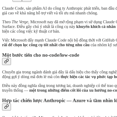
Claude Code, sản phẩm AI do công ty Anthropic phát triển, ban đầu đ
giá cao về khả năng hỗ trợ viết và tối ưu mã nhanh chóng.
Theo
The Verge
, Microsoft nay đã mở rộng phạm vi sử dụng Claude
Surface. Điều gây chú ý nhất là công cụ này
khuyến khích cả nhân v
hiện các công việc kỹ thuật cơ bản.
Việc Microsoft đẩy mạnh Claude Code nội bộ đồng thời với GitHub C
rãi để chọn lọc công cụ tốt nhất cho từng nhu cầu
của nhóm kỹ sư. 
Một bước tiến cho no-code/low-code
Chuyên gia trong ngành đánh giá đây là dấu hiệu cho thấy công nghệ
động gợi ý dòng mã đơn lẻ mà còn
thực hiện các tác vụ phức tạp 
Điều này đồng nghĩa rằng trong tương lai, doanh nghiệp có thể trao 
truyền thống —
một trong những điểm cốt lõi của xu hướng no-c
Hợp tác chiến lược Anthropic — Azure và tầm nhìn 