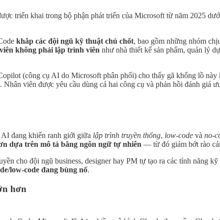
ược triển khai trong bộ phận phát triển của Microsoft từ năm 2025 dướ
 Code
khắp các đội ngũ kỹ thuật chủ chốt
, bao gồm những nhóm chịu
iên không phải lập trình viên
như nhà thiết kế sản phẩm, quản lý 
opilot (công cụ AI do Microsoft phân phối) cho thấy gã khổng lồ này
Nhân viên được yêu cầu dùng cả hai công cụ và phản hồi đánh giá ưu-n
 AI đang khiến ranh giới giữa
lập trình truyền thống
,
low-code
và
no-c
hơn dựa trên mô tả bằng ngôn ngữ tự nhiên
— từ đó giảm bớt rào cả
quyền cho đội ngũ business, designer hay PM tự tạo ra các tính năng k
ode/low-code đang bùng nổ
.
lớn hơn