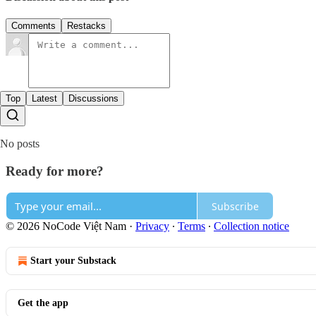
Comments
Restacks
Top
Latest
Discussions
No posts
Ready for more?
Subscribe
© 2026 NoCode Việt Nam
·
Privacy
∙
Terms
∙
Collection notice
Start your Substack
Get the app