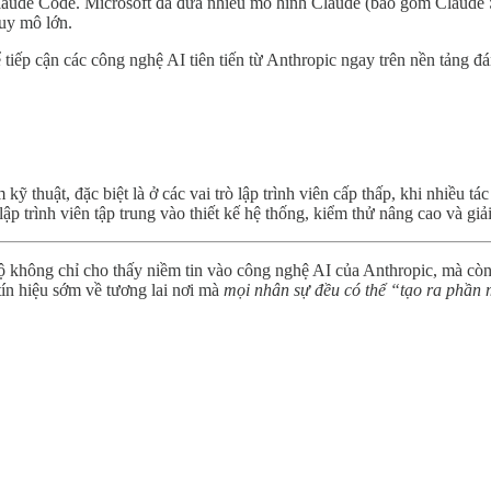
Claude Code. Microsoft đã đưa nhiều mô hình Claude (bao gồm Claude 
uy mô lớn.
tiếp cận các công nghệ AI tiên tiến từ Anthropic ngay trên nền tảng đá
ỹ thuật, đặc biệt là ở các vai trò lập trình viên cấp thấp, khi nhiều t
ập trình viên tập trung vào thiết kế hệ thống, kiểm thử nâng cao và gi
bộ không chỉ cho thấy niềm tin vào công nghệ AI của Anthropic, mà cò
 tín hiệu sớm về tương lai nơi mà
mọi nhân sự đều có thể “tạo ra phầ