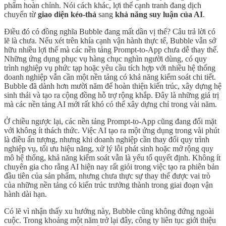
phẩm hoàn chỉnh. Nói cách khác, lợi thế cạnh tranh đang dịch
chuyển từ
giao diện kéo-thả
sang
khả năng suy luận của AI
.
Điều đó có đồng nghĩa Bubble đang mất dần vị thế? Câu trả lời có
lẽ là chưa. Nếu xét trên khía cạnh vận hành thực tế, Bubble vẫn sở
hữu nhiều lợi thế mà các nền tảng Prompt-to-App chưa dễ thay thế.
Những ứng dụng phục vụ hàng chục nghìn người dùng, có quy
trình nghiệp vụ phức tạp hoặc yêu cầu tích hợp với nhiều hệ thống
doanh nghiệp vẫn cần một nền tảng có khả năng kiểm soát chi tiết.
Bubble đã dành hơn mười năm để hoàn thiện kiến trúc, xây dựng hệ
sinh thái và tạo ra cộng đồng hỗ trợ rộng khắp. Đây là những giá trị
mà các nền tảng AI mới rất khó có thể xây dựng chỉ trong vài năm.
Ở chiều ngược lại, các nền tảng Prompt-to-App cũng đang đối mặt
với không ít thách thức. Việc AI tạo ra một ứng dụng trong vài phút
là điều ấn tượng, nhưng khi doanh nghiệp cần thay đổi quy trình
nghiệp vụ, tối ưu hiệu năng, xử lý lỗi phát sinh hoặc mở rộng quy
mô hệ thống, khả năng kiểm soát vẫn là yếu tố quyết định. Không ít
chuyên gia cho rằng AI hiện nay rất giỏi trong việc tạo ra phiên bản
đầu tiên của sản phẩm, nhưng chưa thực sự thay thế được vai trò
của những nền tảng có kiến trúc trưởng thành trong giai đoạn vận
hành dài hạn.
Có lẽ vì nhận thấy xu hướng này, Bubble cũng không đứng ngoài
cuộc. Trong khoảng một năm trở lại đây, công ty liên tục giới thiệu