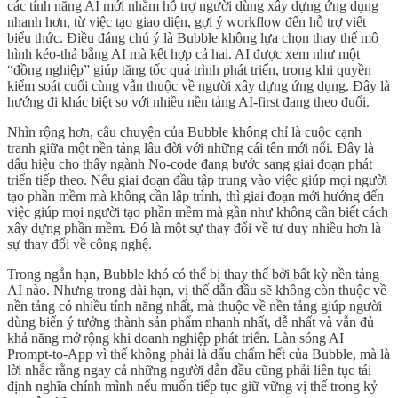
các tính năng AI mới nhằm hỗ trợ người dùng xây dựng ứng dụng
nhanh hơn, từ việc tạo giao diện, gợi ý workflow đến hỗ trợ viết
biểu thức. Điều đáng chú ý là Bubble không lựa chọn thay thế mô
hình kéo-thả bằng AI mà kết hợp cả hai. AI được xem như một
“đồng nghiệp” giúp tăng tốc quá trình phát triển, trong khi quyền
kiểm soát cuối cùng vẫn thuộc về người xây dựng ứng dụng. Đây là
hướng đi khác biệt so với nhiều nền tảng AI-first đang theo đuổi.
Nhìn rộng hơn, câu chuyện của Bubble không chỉ là cuộc cạnh
tranh giữa một nền tảng lâu đời với những cái tên mới nổi. Đây là
dấu hiệu cho thấy ngành No-code đang bước sang giai đoạn phát
triển tiếp theo. Nếu giai đoạn đầu tập trung vào việc giúp mọi người
tạo phần mềm mà không cần lập trình, thì giai đoạn mới hướng đến
việc giúp mọi người tạo phần mềm mà gần như không cần biết cách
xây dựng phần mềm. Đó là một sự thay đổi về tư duy nhiều hơn là
sự thay đổi về công nghệ.
Trong ngắn hạn, Bubble khó có thể bị thay thế bởi bất kỳ nền tảng
AI nào. Nhưng trong dài hạn, vị thế dẫn đầu sẽ không còn thuộc về
nền tảng có nhiều tính năng nhất, mà thuộc về nền tảng giúp người
dùng biến ý tưởng thành sản phẩm nhanh nhất, dễ nhất và vẫn đủ
khả năng mở rộng khi doanh nghiệp phát triển. Làn sóng AI
Prompt-to-App vì thế không phải là dấu chấm hết của Bubble, mà là
lời nhắc rằng ngay cả những người dẫn đầu cũng phải liên tục tái
định nghĩa chính mình nếu muốn tiếp tục giữ vững vị thế trong kỷ