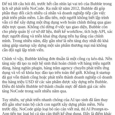
Để trả lời câu hỏi đó, trước hết cần nhìn lại vai trò của Bubble trong
lịch sử phát triển NoCode. Ra mắt từ năm 2012, Bubble đã góp
phần thay đổi cách nhiều cá nhân và doanh nghiệp tiếp cận việc
phát triển phần mềm. Lần đầu tiên, một người không biết lập trình
vẫn có thể xây dựng một ứng dụng web hoàn chỉnh thông qua giao
diện trực quan. Không chỉ dừng ở việc tạo giao diện, Bubble còn
cho phép quản lý cơ sở dữ liệu, thiết kế workflow, tích hợp API, xác
thực người dùng và triển khai ứng dụng trên hạ tầng của chính
mình. Trong nhiều năm, đây gần như là nền tảng duy nhất đủ khả
năng giúp startup xây dựng một sản phẩm thương mại mà không
cần đội ngũ lập trình viên.
Chính vì vậy, Bubble không đơn thuần là một công cụ kéo-thả. Nền
tảng này đã tạo ra một hệ sinh thái hoàn chỉnh với hàng triệu người
dùng, hàng nghìn plugin, hàng trăm agency chuyên phát triển ứng
dụng và vô số khóa học đào tạo trên toàn thế giới. Không ít startup
đã gọi vốn thành công hoặc phát triển thành doanh nghiệp có doanh
thu hàng triệu USD từ các sản phẩm được xây dựng trên Bubble.
Điều đó khiến Bubble trở thành chuẩn mực để đánh giá các nền
tảng NoCode trong suốt nhiều năm qua.
Tuy nhiên, sự phát triển nhanh chóng của AI tạo sinh đã làm thay
đổi gần như toàn bộ cách con người xây dựng phần mềm. Nếu
trước đây, NoCode giúp loại bỏ rào cản viết mã, thì AI Prompt-to-
App tiếp tục loại bỏ cả rào cản thiết kế ứng dụng. Đây là điểm khác