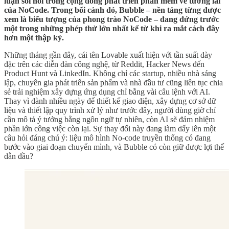
luận sôi nổi trong cộng đồng phát triển phần mềm về tương lai
của NoCode. Trong bối cảnh đó, Bubble – nền tảng từng được
xem là biểu tượng của phong trào NoCode – đang đứng trước
một trong những phép thử lớn nhất kể từ khi ra mắt cách đây
hơn một thập kỷ.
Những tháng gần đây, cái tên Lovable xuất hiện với tần suất dày
đặc trên các diễn đàn công nghệ, từ Reddit, Hacker News đến
Product Hunt và LinkedIn. Không chỉ các startup, nhiều nhà sáng
lập, chuyên gia phát triển sản phẩm và nhà đầu tư cũng liên tục chia
sẻ trải nghiệm xây dựng ứng dụng chỉ bằng vài câu lệnh với AI.
Thay vì dành nhiều ngày để thiết kế giao diện, xây dựng cơ sở dữ
liệu và thiết lập quy trình xử lý như trước đây, người dùng giờ chỉ
cần mô tả ý tưởng bằng ngôn ngữ tự nhiên, còn AI sẽ đảm nhiệm
phần lớn công việc còn lại. Sự thay đổi này đang làm dấy lên một
câu hỏi đáng chú ý: liệu mô hình No-code truyền thống có đang
bước vào giai đoạn chuyển mình, và Bubble có còn giữ được lợi thế
dẫn đầu?