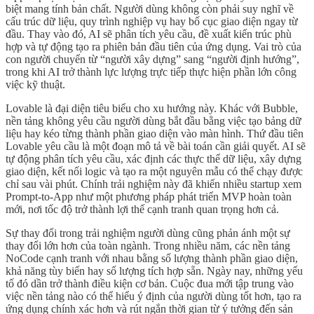
biệt mang tính bản chất. Người dùng không còn phải suy nghĩ về
cấu trúc dữ liệu, quy trình nghiệp vụ hay bố cục giao diện ngay từ
đầu. Thay vào đó, AI sẽ phân tích yêu cầu, đề xuất kiến trúc phù
hợp và tự động tạo ra phiên bản đầu tiên của ứng dụng. Vai trò của
con người chuyển từ “người xây dựng” sang “người định hướng”,
trong khi AI trở thành lực lượng trực tiếp thực hiện phần lớn công
việc kỹ thuật.
Lovable là đại diện tiêu biểu cho xu hướng này. Khác với Bubble,
nền tảng không yêu cầu người dùng bắt đầu bằng việc tạo bảng dữ
liệu hay kéo từng thành phần giao diện vào màn hình. Thứ đầu tiên
Lovable yêu cầu là một đoạn mô tả về bài toán cần giải quyết. AI sẽ
tự động phân tích yêu cầu, xác định các thực thể dữ liệu, xây dựng
giao diện, kết nối logic và tạo ra một nguyên mẫu có thể chạy được
chỉ sau vài phút. Chính trải nghiệm này đã khiến nhiều startup xem
Prompt-to-App như một phương pháp phát triển MVP hoàn toàn
mới, nơi tốc độ trở thành lợi thế cạnh tranh quan trọng hơn cả.
Sự thay đổi trong trải nghiệm người dùng cũng phản ánh một sự
thay đổi lớn hơn của toàn ngành. Trong nhiều năm, các nền tảng
NoCode cạnh tranh với nhau bằng số lượng thành phần giao diện,
khả năng tùy biến hay số lượng tích hợp sẵn. Ngày nay, những yếu
tố đó dần trở thành điều kiện cơ bản. Cuộc đua mới tập trung vào
việc nền tảng nào có thể hiểu ý định của người dùng tốt hơn, tạo ra
ứng dụng chính xác hơn và rút ngắn thời gian từ ý tưởng đến sản