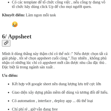
Có các template để tổ chức công việc , nếu công ty đang vô
tổ chức hãy dùng click Up để cho mọi người quen.
Khuyết điểm:
Làm ngon mỗi task
6
/
Appsheet
Mình ít dùng thằng này thậm chí có thể nói :" Nếu được chọn tất cả
giải pháp , tôi sẽ chọn appsheet cuối cùng.".Tuy nhiên , không phủ
nhận có những lúc chỉ có appsheet mới cân được nhu cầu đặc thù .
Đặc biệt là trong ngành sản xuất .
Ưu điểm:
Kết hợp với google sheet nên dung lượng lưu trữ cực lớn
Giao diện xây dựng phần mềm dễ dùng và tương đối dễ hiểu.
Có automation , interface , deploy app ... đủ thể loại
Chí phí rẻ , giờ vẫn đang free