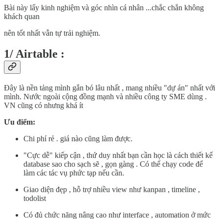
Bài này lấy kinh nghiệm và góc nhìn cá nhân ...chắc chắn không
khách quan
nên tốt nhất vẫn tự trải nghiệm.
1/ Airtable :
Đây là nền tảng mình gắn bó lâu nhất , mang nhiều "dự án" nhất với
mình. Nước ngoài cộng đồng mạnh và nhiều công ty SME dùng .
VN cũng có nhưng khá ít
Ưu điểm:
Chi phí rẻ . giá nào cũng làm được.
"Cực dễ" kiếp cận , thứ duy nhất bạn cần học là cách thiết kế
database sao cho sạch sẽ , gọn gàng . Có thể chạy code để
làm các tác vụ phức tạp nếu cần.
Giao diện đẹp , hỗ trợ nhiều view như kanpan , timeline ,
todolist
Có đủ chức năng nâng cao như interface , automation ở mức