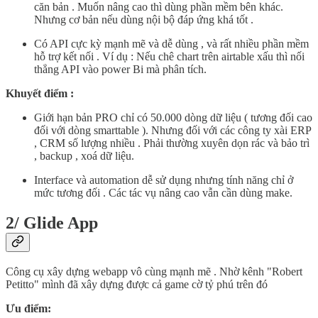
căn bản . Muốn nâng cao thì dùng phần mềm bên khác.
Nhưng cơ bản nếu dùng nội bộ đáp ứng khá tốt .
Có API cực kỳ mạnh mẽ và dễ dùng , và rất nhiều phần mềm
hỗ trợ kết nối . Ví dụ : Nếu chê chart trên airtable xấu thì nối
thẳng API vào power Bi mà phân tích.
Khuyết điểm :
Giới hạn bản PRO chỉ có 50.000 dòng dữ liệu ( tương đối cao
đối với dòng smarttable ). Nhưng đối với các công ty xài ERP
, CRM số lượng nhiều . Phải thường xuyên dọn rác và bảo trì
, backup , xoá dữ liệu.
Interface và automation dễ sử dụng nhưng tính năng chỉ ở
mức tương đối . Các tác vụ nâng cao vẫn cần dùng make.
2/ Glide App
Công cụ xây dựng webapp vô cùng mạnh mẽ . Nhờ kênh "Robert
Petitto" mình đã xây dựng được cả game cờ tỷ phú trên đó
Ưu điểm: