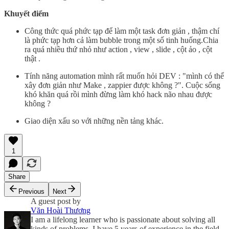
Khuyết điểm
Công thức quá phức tạp để làm một task đơn giản , thậm chí
là phức tạp hơn cả làm bubble trong một số tinh huống.Chia
ra quá nhiều thứ nhỏ như action , view , slide , cột ảo , cột
thật .
Tính năng automation mình rất muốn hỏi DEV : "mình có thể
xây đơn giản như Make , zappier được không ?". Cuộc sống
khó khăn quá rồi mình đừng làm khó hack não nhau được
không ?
Giao diện xấu so với những nền tảng khác.
1
Share
Previous
Next
A guest post by
Văn Hoài Thương
I am a lifelong learner who is passionate about solving all
kinds of problems. I have 5 years of experience in the field