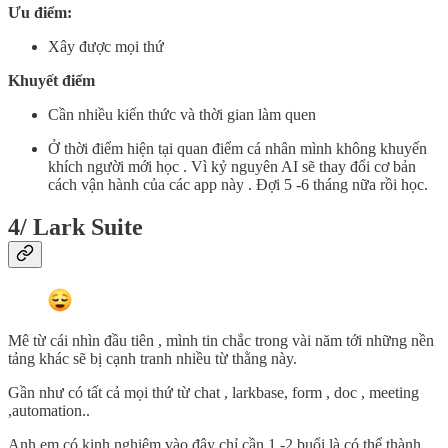
Ưu điểm:
Xây được mọi thứ
Khuyết điểm
Cần nhiều kiến thức và thời gian làm quen
Ở thời điểm hiện tại quan điểm cá nhân mình không khuyến
khích người mới học . Vì kỷ nguyên AI sẽ thay đổi cơ bản
cách vận hành của các app này . Đợi 5 -6 tháng nữa rồi học.
4/ Lark Suite
Mê từ cái nhìn đầu tiên , mình tin chắc trong vài năm tới những nền
tảng khác sẽ bị cạnh tranh nhiều từ thằng này.
Gần như có tất cả mọi thứ từ chat , larkbase, form , doc , meeting
,automation..
Anh em có kinh nghiệm vào đây chỉ cần 1 -2 buổi là có thể thành