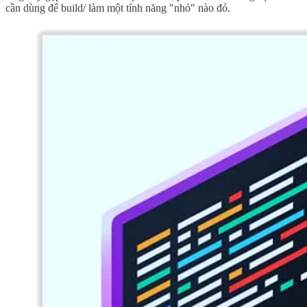
cần dùng để build/ làm một tính năng "nhỏ" nào đó.