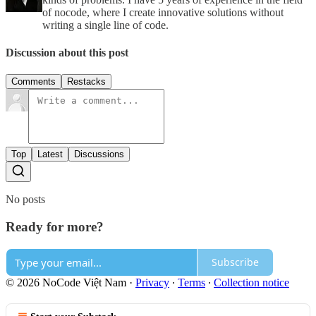
of nocode, where I create innovative solutions without
writing a single line of code.
Discussion about this post
Comments
Restacks
Top
Latest
Discussions
No posts
Ready for more?
Subscribe
© 2026 NoCode Việt Nam
·
Privacy
∙
Terms
∙
Collection notice