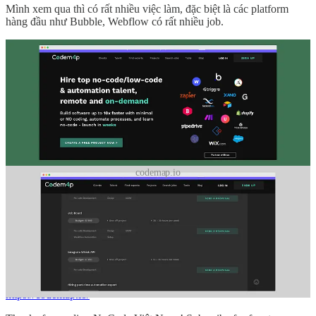
Mình xem qua thì có rất nhiều việc làm, đặc biệt là các platform
hàng đầu như Bubble, Webflow có rất nhiều job.
codemap.io
Hourly rate cũng khá cao từ $25 đến trên $100. Với mức giá này
cũng đã ngang developer rồi.
Mọi người có nhu cầu tìm job có thể thử qua Codemap nhé
Fun fact: Codemap cũng được làm từ Bubble đó và đã gọi vốn được
$250k
https://codemap.io/