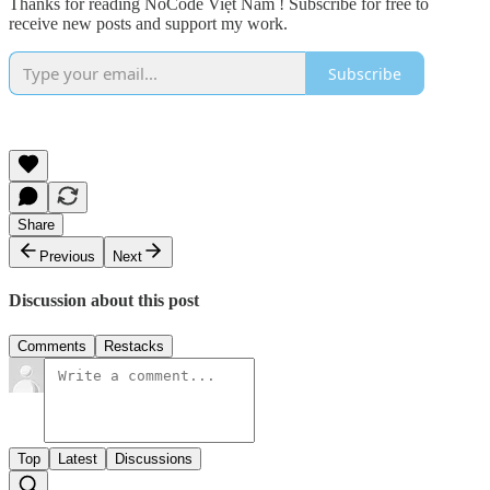
Thanks for reading NoCode Việt Nam ! Subscribe for free to
receive new posts and support my work.
Subscribe
Share
Previous
Next
Discussion about this post
Comments
Restacks
Top
Latest
Discussions