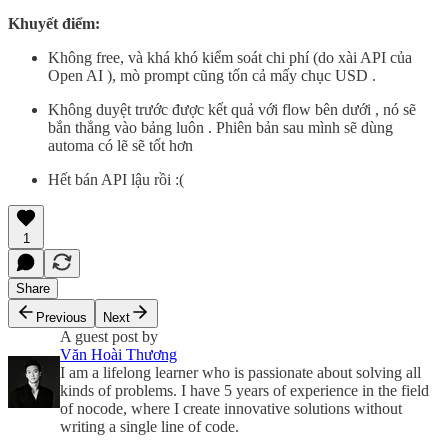
Khuyết điểm:
Không free, và khá khó kiểm soát chi phí (do xài API của
Open AI ), mò prompt cũng tốn cả mấy chục USD .
Không duyệt trước được kết quả với flow bên dưới , nó sẽ
bắn thẳng vào bảng luôn . Phiên bản sau mình sẽ dùng
automa có lẽ sẽ tốt hơn
Hết bán API lậu rồi :(
1
Share
Previous
Next
A guest post by
Văn Hoài Thương
I am a lifelong learner who is passionate about solving all
kinds of problems. I have 5 years of experience in the field
of nocode, where I create innovative solutions without
writing a single line of code.