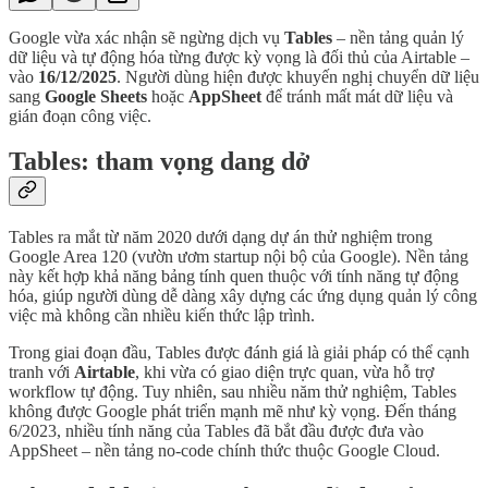
Google vừa xác nhận sẽ ngừng dịch vụ
Tables
– nền tảng quản lý
dữ liệu và tự động hóa từng được kỳ vọng là đối thủ của Airtable –
vào
16/12/2025
. Người dùng hiện được khuyến nghị chuyển dữ liệu
sang
Google Sheets
hoặc
AppSheet
để tránh mất mát dữ liệu và
gián đoạn công việc.
Tables: tham vọng dang dở
Tables ra mắt từ năm 2020 dưới dạng dự án thử nghiệm trong
Google Area 120 (vườn ươm startup nội bộ của Google). Nền tảng
này kết hợp khả năng bảng tính quen thuộc với tính năng tự động
hóa, giúp người dùng dễ dàng xây dựng các ứng dụng quản lý công
việc mà không cần nhiều kiến thức lập trình.
Trong giai đoạn đầu, Tables được đánh giá là giải pháp có thể cạnh
tranh với
Airtable
, khi vừa có giao diện trực quan, vừa hỗ trợ
workflow tự động. Tuy nhiên, sau nhiều năm thử nghiệm, Tables
không được Google phát triển mạnh mẽ như kỳ vọng. Đến tháng
6/2023, nhiều tính năng của Tables đã bắt đầu được đưa vào
AppSheet – nền tảng no-code chính thức thuộc Google Cloud.