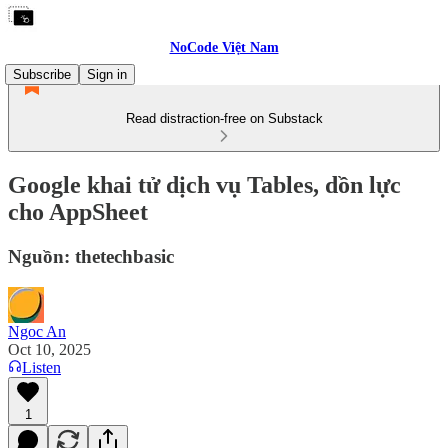
NoCode Việt Nam
Subscribe
Sign in
Read distraction-free on Substack
Google khai tử dịch vụ Tables, dồn lực
cho AppSheet
Nguồn: thetechbasic
Ngoc An
Oct 10, 2025
Listen
1