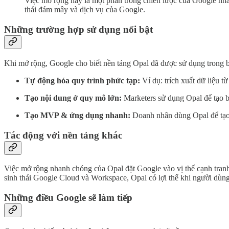
Việc mở rộng này là một phần trong chiến lược của Google n
thái đám mây và dịch vụ của Google.
Những trường hợp sử dụng nổi bật
Khi mở rộng, Google cho biết nền tảng Opal đã được sử dụng trong 
Tự động hóa quy trình phức tạp:
Ví dụ: trích xuất dữ liệu từ
Tạo nội dung ở quy mô lớn:
Marketers sử dụng Opal để tạo bà
Tạo MVP & ứng dụng nhanh:
Doanh nhân dùng Opal để tạo 
Tác động với nền tảng khác
Việc mở rộng nhanh chóng của Opal đặt Google vào vị thế cạnh tranh
sinh thái Google Cloud và Workspace, Opal có lợi thế khi người dùn
Những điều Google sẽ làm tiếp