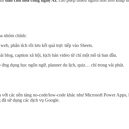
hằm
dân chủ hóa công nghệ AI
, cho phép nhiều người hơn trên khắp th
ba nhóm chính:
 web, phân tích rồi lưu kết quả trực tiếp vào Sheets.
i blog, caption xã hội, kịch bản video từ chỉ một mô tả ban đầu.
ứng dụng học ngôn ngữ, planner du lịch, quiz… chỉ trong vài phút.
 với các nền tảng no-code/low-code khác như Microsoft Power Apps, ha
g đã sử dụng các dịch vụ Google.