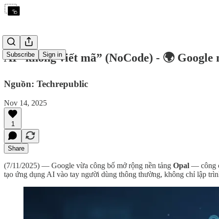
Subscribe
Sign in
AI “không viết mã” (NoCode) - 🌍 Google 
Nguồn: Techrepublic
Nov 14, 2025
1
Share
(7/11/2025) — Google vừa công bố mở rộng nền tảng
Opal
— công cụ
tạo ứng dụng AI vào tay người dùng thông thường, không chỉ lập trì