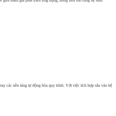
ế giới tham gia phát triển ứng dụng, đồng thời mở rộng hệ sinh
y các nền tảng tự động hóa quy trình. Với việc tích hợp sâu vào hệ