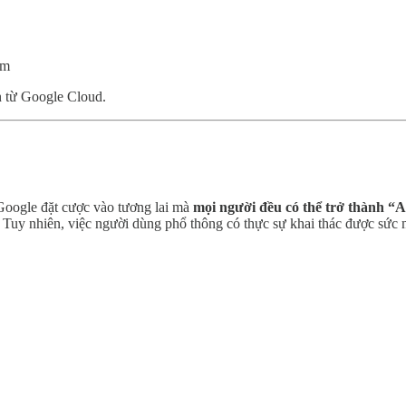
óm
n từ Google Cloud.
 Google đặt cược vào tương lai mà
mọi người đều có thể trở thành “A
. Tuy nhiên, việc người dùng phổ thông có thực sự khai thác được sức