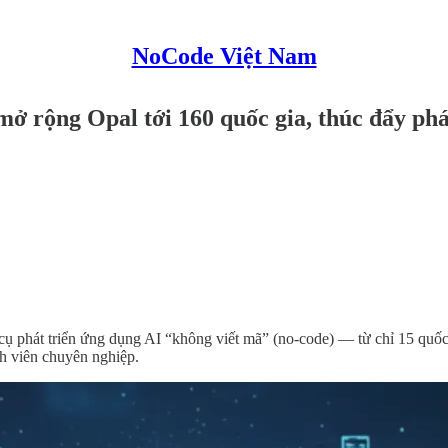
NoCode Việt Nam
mở rộng Opal tới 160 quốc gia, thúc đẩy ph
 phát triển ứng dụng AI “không viết mã” (no-code) — từ chỉ 15 quốc 
nh viên chuyên nghiệp.