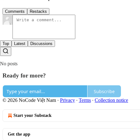
Comments
Restacks
Top
Latest
Discussions
No posts
Ready for more?
Subscribe
© 2026 NoCode Việt Nam
·
Privacy
∙
Terms
∙
Collection notice
Start your Substack
Get the app