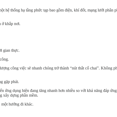
ột hệ thống hạ tầng phức tạp bao gồm điện, khí đốt, mạng lưới phân p
 ở khắp nơi.
i gian thực.
 công.
ợng công việc sẽ nhanh chóng trở thành “nút thắt cổ chai”. Không phải
ng gặp phải.
iển ứng dụng hiện đang tăng nhanh hơn nhiều so với khả năng đáp ứng
ăng xây dựng phần mềm.
n một hướng đi khác.