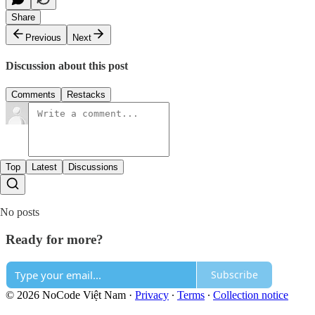
Share
Previous
Next
Discussion about this post
Comments
Restacks
Top
Latest
Discussions
No posts
Ready for more?
Subscribe
© 2026 NoCode Việt Nam
·
Privacy
∙
Terms
∙
Collection notice