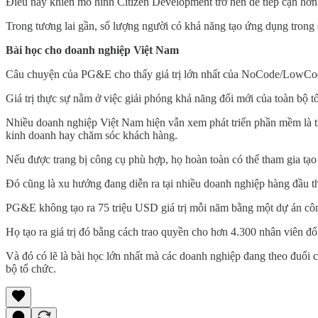
Điều này khiến mô hình Citizen Development trở nên dễ tiếp cận hơn 
Trong tương lai gần, số lượng người có khả năng tạo ứng dụng trong d
Bài học cho doanh nghiệp Việt Nam
Câu chuyện của PG&E cho thấy giá trị lớn nhất của NoCode/LowCode 
Giá trị thực sự nằm ở việc giải phóng khả năng đổi mới của toàn bộ t
Nhiều doanh nghiệp Việt Nam hiện vẫn xem phát triển phần mềm là t
kinh doanh hay chăm sóc khách hàng.
Nếu được trang bị công cụ phù hợp, họ hoàn toàn có thể tham gia tạo
Đó cũng là xu hướng đang diễn ra tại nhiều doanh nghiệp hàng đầu th
PG&E không tạo ra 75 triệu USD giá trị mỗi năm bằng một dự án cô
Họ tạo ra giá trị đó bằng cách trao quyền cho hơn 4.300 nhân viên đổ
Và đó có lẽ là bài học lớn nhất mà các doanh nghiệp đang theo đuổi 
bộ tổ chức.