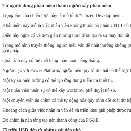
Từ người dùng phần mềm thành người xây phần mềm
Trọng tâm của chiến lược này là mô hình “Citizen Development”.
Khái niệm này mô tả việc nhân viên không thuộc bộ phận CNTT có
Điều này nghe có vẻ đơn giản nhưng thực tế lại tạo ra sự thay đổi rất 
Trong mô hình truyền thống, người hiểu vấn đề nhất thường không phả
giải pháp.
Quá trình này có thể mất hàng tuần hoặc hàng tháng.
Ngược lại, với Power Platform, người hiểu quy trình nhất có thể trực
Một kỹ sư hiện trường có thể tạo ứng dụng kiểm tra thiết bị.
Một nhân viên nhân sự có thể xây workflow phê duyệt hồ sơ.
Một chuyên viên tài chính có thể tự động hóa quy trình đối soát dữ li
Khoảng cách giữa việc nhận ra vấn đề và triển khai giải pháp được rú
Đó chính là nền tảng tạo nên thành công của PG&E.
75 triệu USD đến từ những cải tiến nhỏ