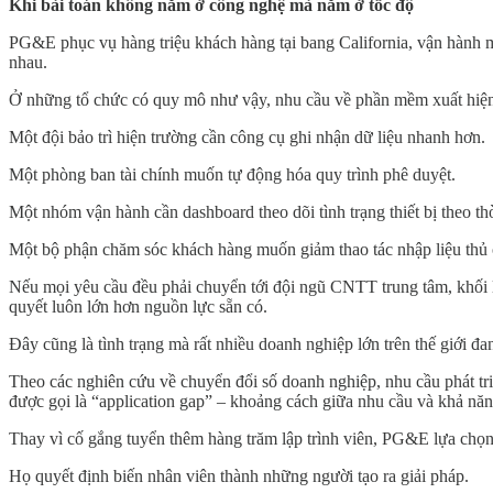
Khi bài toán không nằm ở công nghệ mà nằm ở tốc độ
PG&E phục vụ hàng triệu khách hàng tại bang California, vận hành m
nhau.
Ở những tổ chức có quy mô như vậy, nhu cầu về phần mềm xuất hiện
Một đội bảo trì hiện trường cần công cụ ghi nhận dữ liệu nhanh hơn.
Một phòng ban tài chính muốn tự động hóa quy trình phê duyệt.
Một nhóm vận hành cần dashboard theo dõi tình trạng thiết bị theo thờ
Một bộ phận chăm sóc khách hàng muốn giảm thao tác nhập liệu thủ
Nếu mọi yêu cầu đều phải chuyển tới đội ngũ CNTT trung tâm, khối lư
quyết luôn lớn hơn nguồn lực sẵn có.
Đây cũng là tình trạng mà rất nhiều doanh nghiệp lớn trên thế giới đa
Theo các nghiên cứu về chuyển đổi số doanh nghiệp, nhu cầu phát tr
được gọi là “application gap” – khoảng cách giữa nhu cầu và khả n
Thay vì cố gắng tuyển thêm hàng trăm lập trình viên, PG&E lựa chọ
Họ quyết định biến nhân viên thành những người tạo ra giải pháp.