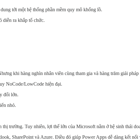
h dung tới một hệ thống phần mềm quy mô khổng lồ.
hỏ diễn ra khắp tổ chức.
. Nhưng khi hàng nghìn nhân viên cùng tham gia và hàng trăm giải pháp 
ư duy NoCode/LowCode hiện đại.
y đổi lớn.
iến nhỏ.
ị trường. Tuy nhiên, lợi thế lớn của Microsoft nằm ở hệ sinh thái do
ok, SharePoint và Azure. Điều đó giúp Power Apps dễ dàng kết nối với