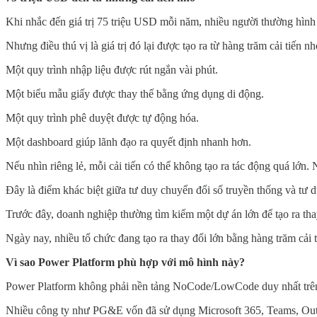
Khi nhắc đến giá trị 75 triệu USD mỗi năm, nhiều người thường hìn
Nhưng điều thú vị là giá trị đó lại được tạo ra từ hàng trăm cải tiến n
Một quy trình nhập liệu được rút ngắn vài phút.
Một biểu mẫu giấy được thay thế bằng ứng dụng di động.
Một quy trình phê duyệt được tự động hóa.
Một dashboard giúp lãnh đạo ra quyết định nhanh hơn.
Nếu nhìn riêng lẻ, mỗi cải tiến có thể không tạo ra tác động quá lớn
Đây là điểm khác biệt giữa tư duy chuyển đổi số truyền thống và t
Trước đây, doanh nghiệp thường tìm kiếm một dự án lớn để tạo ra tha
Ngày nay, nhiều tổ chức đang tạo ra thay đổi lớn bằng hàng trăm cải t
Vì sao Power Platform phù hợp với mô hình này?
Power Platform không phải nền tảng NoCode/LowCode duy nhất trên th
Nhiều công ty như PG&E vốn đã sử dụng Microsoft 365, Teams, Outlo