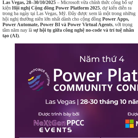
Las Vegas, 28–30/10/2025
– Microsoft vừa chính thức công bố sự
kiện
Hội nghị Cộng đồng Power Platform 2025
, dự kiến diễn ra
trong ba ngày tại Las Vegas, Mỹ. Đây được xem là một trong những
hội nghị thường niên lớn nhất dành cho cộng đồng
Power Apps,
Power Automate, Power BI và Power Virtual Agents
, với trọng
tâm năm nay là
sự hội tụ giữa công nghệ no-code và trí tuệ nhân
tạo (AI)
.