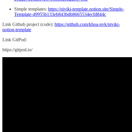
Simple templates:
https://niviki-template.notion.site/Simple-
Template-49955b133eb843bdb8665534ecfd844c
Link Github project (code):
https://github.com/khoa-nvk/niviki-
notion-template
Link GitPod:
https://gitpod.io/