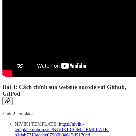
Bài 3: Cách chỉnh sửa website nocode với Github,
GitPod
Link 2 templates
NIVIKI TEMPLATE:
https://niviki-
template.notion.site/NIVIKI-COM-TEMPLATE-
b1dab7310aec4e07909b0a612d9170ed