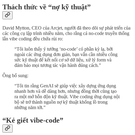
Thách thức về “nợ kỹ thuật”
David Mytton, CEO của Arcjet, người đã theo dõi sự phát triển của
các công cụ lập trình nhiều năm, cho rằng cả no-code truyền thống
lẫn vibe coding đều chứa rủi ro:
“Tôi luôn thấy ý tưởng ‘no-code’ có phần kỳ lạ, bởi
ngoài các ứng dụng đơn giản, bạn vẫn cần nhiều công
sức kỹ thuật để kết nối cơ sở dữ liệu, xử lý form và
đảm bảo mọi tương tác vận hành đúng cách.”
Ông bổ sung:
“Tôi tin rằng GenAI sẽ giúp việc xây dựng ứng dụng
nhanh hơn và dễ dàng hơn, nhưng đồng thời cũng tạo
ra một mớ hỗn độn kỹ thuật. Vibe coding ứng dụng nội
bộ sẽ trở thành nguồn nợ kỹ thuật khổng lồ trong
những năm tới.”
“Kẻ giết vibe-code”