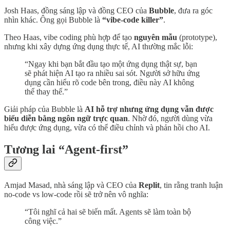
Josh Haas, đồng sáng lập và đồng CEO của
Bubble
, đưa ra góc
nhìn khác. Ông gọi Bubble là
“vibe-code killer”
.
Theo Haas, vibe coding phù hợp để tạo
nguyên mẫu
(prototype),
nhưng khi xây dựng ứng dụng thực tế, AI thường mắc lỗi:
“Ngay khi bạn bắt đầu tạo một ứng dụng thật sự, bạn
sẽ phát hiện AI tạo ra nhiều sai sót. Người sở hữu ứng
dụng cần hiểu rõ code bên trong, điều này AI không
thể thay thế.”
Giải pháp của Bubble là
AI hỗ trợ nhưng ứng dụng vẫn được
biểu diễn bằng ngôn ngữ trực quan
. Nhờ đó, người dùng vừa
hiểu được ứng dụng, vừa có thể điều chỉnh và phản hồi cho AI.
Tương lai “Agent-first”
Amjad Masad, nhà sáng lập và CEO của
Replit
, tin rằng tranh luận
no-code vs low-code rồi sẽ trở nên vô nghĩa:
“Tôi nghĩ cả hai sẽ biến mất. Agents sẽ làm toàn bộ
công việc.”