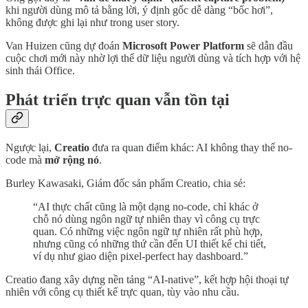
khi người dùng mô tả bằng lời, ý định gốc dễ dàng “bốc hơi”,
không được ghi lại như trong user story.
Van Huizen cũng dự đoán
Microsoft Power Platform
sẽ dẫn đầu
cuộc chơi mới này nhờ lợi thế dữ liệu người dùng và tích hợp với hệ
sinh thái Office.
Phát triển trực quan vẫn tồn tại
Ngược lại,
Creatio
đưa ra quan điểm khác: AI không thay thế no-
code mà
mở rộng nó
.
Burley Kawasaki, Giám đốc sản phẩm Creatio, chia sẻ:
“AI thực chất cũng là một dạng no-code, chỉ khác ở
chỗ nó dùng ngôn ngữ tự nhiên thay vì công cụ trực
quan. Có những việc ngôn ngữ tự nhiên rất phù hợp,
nhưng cũng có những thứ cần đến UI thiết kế chi tiết,
ví dụ như giao diện pixel-perfect hay dashboard.”
Creatio đang xây dựng nền tảng “AI-native”, kết hợp hội thoại tự
nhiên với công cụ thiết kế trực quan, tùy vào nhu cầu.