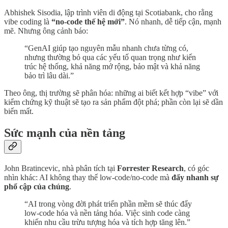
Abhishek Sisodia, lập trình viên di động tại Scotiabank, cho rằng
vibe coding là
“no-code thế hệ mới”
. Nó nhanh, dễ tiếp cận, mạnh
mẽ. Nhưng ông cảnh báo:
“GenAI giúp tạo nguyên mẫu nhanh chưa từng có,
nhưng thường bỏ qua các yếu tố quan trọng như kiến
trúc hệ thống, khả năng mở rộng, bảo mật và khả năng
bảo trì lâu dài.”
Theo ông, thị trường sẽ phân hóa: những ai biết kết hợp “vibe” với
kiểm chứng kỹ thuật sẽ tạo ra sản phẩm đột phá; phần còn lại sẽ dần
biến mất.
Sức mạnh của nền tảng
John Bratincevic, nhà phân tích tại
Forrester Research
, có góc
nhìn khác: AI không thay thế low-code/no-code mà
đẩy nhanh sự
phổ cập của chúng
.
“AI trong vòng đời phát triển phần mềm sẽ thúc đẩy
low-code hóa và nền tảng hóa. Việc sinh code càng
khiến nhu cầu trừu tượng hóa và tích hợp tăng lên.”