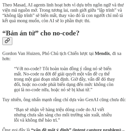
Theo Masad, AI agents linh hoạt hơn vì dựa trên ngôn ngữ và thư
viện mã nguồn mở. Trong tương lai, ranh giới giữa “lập trình” và
“không lập trình” sẽ biến mất, thay vào đó là con người chỉ mô tả
kết quả mong muốn, còn AI sẽ lo phần thực thi.
“Bản án tử” cho no-code?
Gordon Van Huizen, Phó Chủ tịch Chiến lược tại
Mendix
, đi xa
hơn:
“Với no-code? Tôi hoàn toàn đồng ý rằng nó sẽ biến
mất. No-code ra đời để giải quyết một vấn đề cụ thể
trong một giai đoạn nhất định. Giờ đây, vấn đề đó thay
đổi, hoặc no-code phải biến dạng đến mức không còn
gọi là no-code nữa, hoặc nó sẽ bị khai tử.”
Tuy nhiên, ông nhấn mạnh rằng chỉ dựa vào GenAI cũng chưa đủ:
“Bạn sẽ nhận về hàng triệu dòng code do AI viết
nhưng chưa sẵn sàng cho môi trường sản xuất, nhiều
lỗi và không thể bảo trì.”
Ông gọi đây là
“vấn đề mất ý định” (intent capture problem)
–