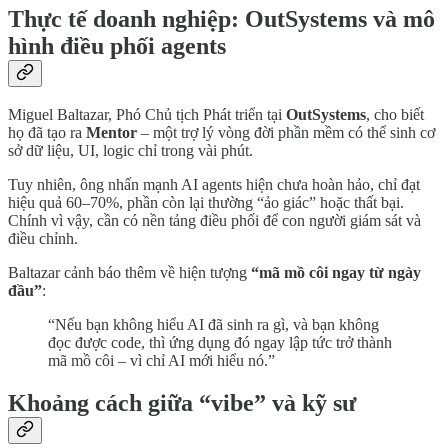
Thực tế doanh nghiệp: OutSystems và mô
hình điều phối agents
Miguel Baltazar, Phó Chủ tịch Phát triển tại
OutSystems
, cho biết
họ đã tạo ra
Mentor
– một trợ lý vòng đời phần mềm có thể sinh cơ
sở dữ liệu, UI, logic chỉ trong vài phút.
Tuy nhiên, ông nhấn mạnh AI agents hiện chưa hoàn hảo, chỉ đạt
hiệu quả 60–70%, phần còn lại thường “ảo giác” hoặc thất bại.
Chính vì vậy, cần có nền tảng điều phối để con người giám sát và
điều chỉnh.
Baltazar cảnh báo thêm về hiện tượng
“mã mồ côi ngay từ ngày
đầu”
:
“Nếu bạn không hiểu AI đã sinh ra gì, và bạn không
đọc được code, thì ứng dụng đó ngay lập tức trở thành
mã mồ côi – vì chỉ AI mới hiểu nó.”
Khoảng cách giữa “vibe” và kỹ sư