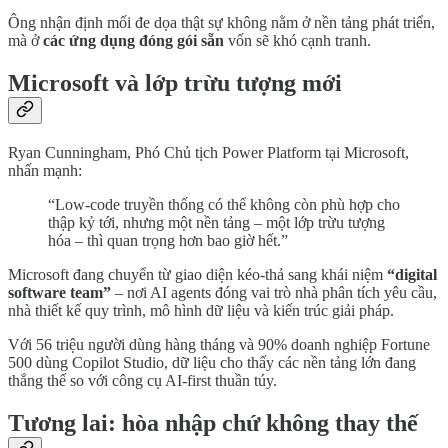
Ông nhận định mối đe dọa thật sự không nằm ở nền tảng phát triển,
mà ở
các ứng dụng đóng gói sẵn
vốn sẽ khó cạnh tranh.
Microsoft và lớp trừu tượng mới
Ryan Cunningham, Phó Chủ tịch Power Platform tại Microsoft,
nhấn mạnh:
“Low-code truyền thống có thể không còn phù hợp cho
thập kỷ tới, nhưng một nền tảng – một lớp trừu tượng
hóa – thì quan trọng hơn bao giờ hết.”
Microsoft đang chuyển từ giao diện kéo-thả sang khái niệm
“digital
software team”
– nơi AI agents đóng vai trò nhà phân tích yêu cầu,
nhà thiết kế quy trình, mô hình dữ liệu và kiến trúc giải pháp.
Với 56 triệu người dùng hàng tháng và 90% doanh nghiệp Fortune
500 dùng Copilot Studio, dữ liệu cho thấy các nền tảng lớn đang
thắng thế so với công cụ AI-first thuần túy.
Tương lai: hòa nhập chứ không thay thế