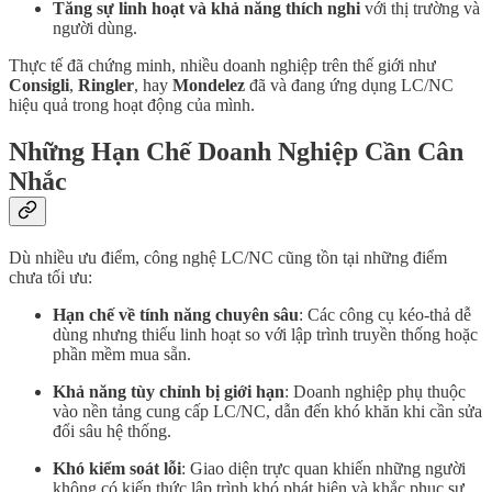
Tăng sự linh hoạt và khả năng thích nghi
với thị trường và
người dùng.
Thực tế đã chứng minh, nhiều doanh nghiệp trên thế giới như
Consigli
,
Ringler
, hay
Mondelez
đã và đang ứng dụng LC/NC
hiệu quả trong hoạt động của mình.
Những Hạn Chế Doanh Nghiệp Cần Cân
Nhắc
Dù nhiều ưu điểm, công nghệ LC/NC cũng tồn tại những điểm
chưa tối ưu:
Hạn chế về tính năng chuyên sâu
: Các công cụ kéo-thả dễ
dùng nhưng thiếu linh hoạt so với lập trình truyền thống hoặc
phần mềm mua sẵn.
Khả năng tùy chỉnh bị giới hạn
: Doanh nghiệp phụ thuộc
vào nền tảng cung cấp LC/NC, dẫn đến khó khăn khi cần sửa
đổi sâu hệ thống.
Khó kiểm soát lỗi
: Giao diện trực quan khiến những người
không có kiến thức lập trình khó phát hiện và khắc phục sự