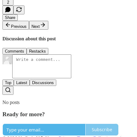
2
Share
Previous
Next
Discussion about this post
Comments
Restacks
Top
Latest
Discussions
No posts
Ready for more?
Subscribe