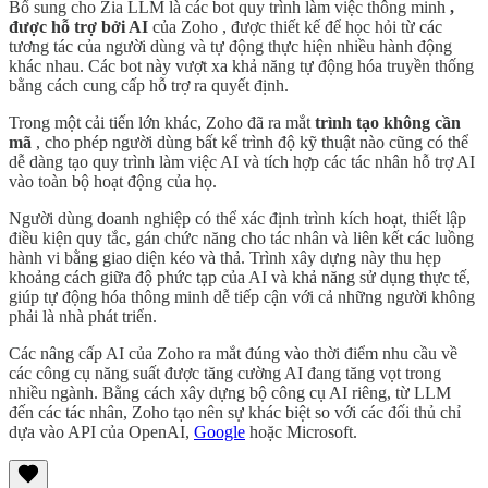
Bổ sung cho Zia LLM là các bot quy trình làm việc thông minh
,
được hỗ trợ bởi AI
của Zoho , được thiết kế để học hỏi từ các
tương tác của người dùng và tự động thực hiện nhiều hành động
khác nhau. Các bot này vượt xa khả năng tự động hóa truyền thống
bằng cách cung cấp hỗ trợ ra quyết định.
Trong một cải tiến lớn khác, Zoho đã ra mắt
trình tạo không cần
mã
, cho phép người dùng bất kể trình độ kỹ thuật nào cũng có thể
dễ dàng tạo quy trình làm việc AI và tích hợp các tác nhân hỗ trợ AI
vào toàn bộ hoạt động của họ.
Người dùng doanh nghiệp có thể xác định trình kích hoạt, thiết lập
điều kiện quy tắc, gán chức năng cho tác nhân và liên kết các luồng
hành vi bằng giao diện kéo và thả. Trình xây dựng này thu hẹp
khoảng cách giữa độ phức tạp của AI và khả năng sử dụng thực tế,
giúp tự động hóa thông minh dễ tiếp cận với cả những người không
phải là nhà phát triển.
Các nâng cấp AI của Zoho ra mắt đúng vào thời điểm nhu cầu về
các công cụ năng suất được tăng cường AI đang tăng vọt trong
nhiều ngành. Bằng cách xây dựng bộ công cụ AI riêng, từ LLM
đến các tác nhân, Zoho tạo nên sự khác biệt so với các đối thủ chỉ
dựa vào API của OpenAI,
Google
hoặc Microsoft.